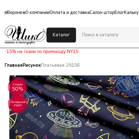
Воронеж
О компании
Оплата и доставка
Салон штор
Блог
Кальку
Каталог
-15% на ткани по промокоду NY15
Главная
Рисунок
Платьевая 29156
Скидка
50%
Последний
отрез!