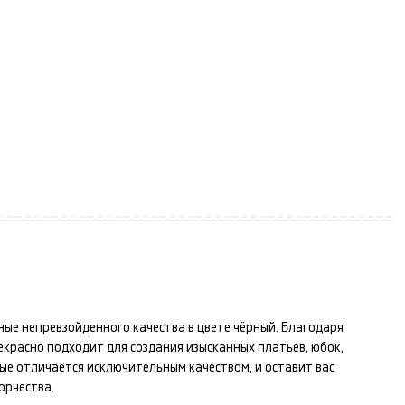
ные
непревзойденного качества в цвете
чёрный
. Благодаря
рекрасно подходит для создания изысканных
платьев, юбок
,
ые
отличается исключительным качеством, и оставит вас
орчества.